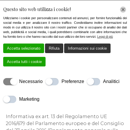
Questo sito web utilizza i cookie!
Utilizziamo i cookie per personalizzare contenuti ed annunci, per fornire funzionalità dei
social media e per analizzare il nostro traffico. Condividiamo inoltre informazioni sul
modo in cui utilizza il nostro sito con i nostri partner che si occupano di analisi dei dati
curzio.giuntini@virgilio.it
web, pubblicità e social media, i quali potrebbero combinarle con altre informazioni che
ha fornito loro o che hanno raccolto dal suo utilizzo dei loro servizi.
Leggi di più
+39 0583 342077
Accetta selezionato
Rifiuta
Informazioni sui cookie
Accetta tutti i cookie
Necessario
Preferenze
Analitici
Marketing
Informativa ex art. 13 del Regolamento UE
2016/679 del Parlamento europeo e del Consiglio